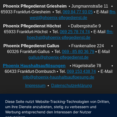
Phoenix Pflegedienst Griesheim
• Jungmannstraße 11 •
65933 Frankfurt-Griesheim • Tel.
069 84 77 93 05
• E-Mail
ffm-
west@phoenix-pflegedienst.de
Phoenix Pflegedienst Höchst
• Dalbergstraße 9 •
65933 Frankfurt-Höchst • Tel.
069 25 78 74 74
• E-Mail
ffm-
hoechst@phoenix-pflegedienst.de
Phoenix Pflegedienst Gallus
• Frankenallee 224 •
60326 Frankfurt-Gallus • Tel.
069 - 85 80 36 79
• E-Mail
gallus@phoenix-pflegedienst.de
Phoenix Haushaltsauflösungen
• Hügelstraße 78 •
60433 Frankfurt-Dornbusch • Tel.
069 153 438 74
• E-Mail
info@phoenix-haushaltsaufloesung.de
Impressum
•
Datenschutzerklärung
Diese Seite nutzt Website-Tracking-Technologien von Dritten,
um ihre Dienste anzubieten, stetig zu verbessern und
Werbung entsprechend den Interessen der Nutzer