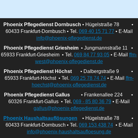
Phoenix Pflegedienst Dornbusch
• Hügelstraße 78 •
60433 Frankfurt-Dornbusch • Tel.
069 40 15 71 77
• E-Mail
info@phoenix-pflegedienst.de
Phoenix Pflegedienst Griesheim
• Jungmannstraße 11 •
65933 Frankfurt-Griesheim • Tel.
069 84 77 93 05
• E-Mail
ffm-
west@phoenix-pflegedienst.de
Phoenix Pflegedienst Höchst
• Dalbergstraße 9 •
65933 Frankfurt-Höchst • Tel.
069 25 78 74 74
• E-Mail
ffm-
hoechst@phoenix-pflegedienst.de
Phoenix Pflegedienst Gallus
• Frankenallee 224 •
60326 Frankfurt-Gallus • Tel.
069 - 85 80 36 79
• E-Mail
gallus@phoenix-pflegedienst.de
Phoenix Haushaltsauflösungen
• Hügelstraße 78 •
60433 Frankfurt-Dornbusch • Tel.
069 153 438 74
• E-Mail
info@phoenix-haushaltsaufloesung.de