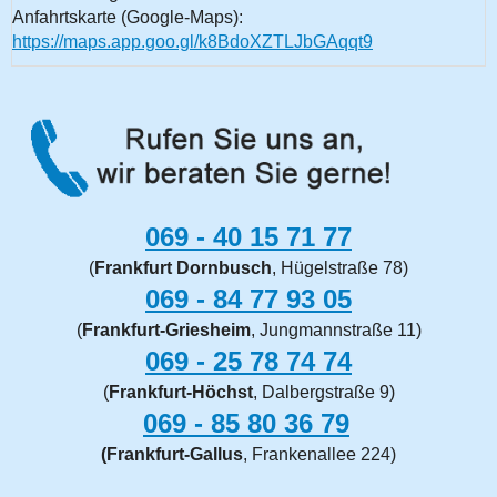
Anfahrtskarte (Google-Maps):
https://maps.app.goo.gl/k8BdoXZTLJbGAqqt9
069 - 40 15 71 77
(
Frankfurt Dornbusch
, Hügelstraße 78)
069 - 84 77 93 05
(
Frankfurt-Griesheim
, Jungmannstraße 11)
069 -
25 78 74 74
(
Frankfurt-Höchst
, Dalbergstraße 9)
069 - 85 80 36 79
(Frankfurt-Gallus
, Frankenallee 224)